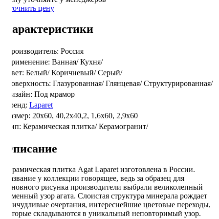
Уточнить цену
Характеристики
Производитель:
Россия
Применение:
Ванная/
Кухня/
Цвет:
Белый/
Коричневый/
Серый/
Поверхность:
Глазурованная/
Глянцевая/
Структурированная/
Дизайн:
Под мрамор
Бренд:
Laparet
Размер:
20x60, 40,2x40,2, 1,6x60, 2,9x60
Тип:
Керамическая плитка/
Керамогранит/
Описание
Керамическая плитка Agat Laparet изготовлена в России.
Название у коллекции говорящее, ведь за образец для
основного рисунка производители выбрали великолепный
каменный узор агата. Слоистая структура минерала рождает
причудливые очертания, интереснейшие цветовые переходы,
которые складываются в уникальный неповторимый узор.