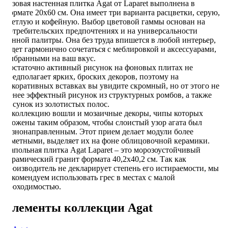
Базовая настенная плитка Agat от Laparet выполнена в
формате 20х60 см. Она имеет три варианта расцветки, серую,
светлую и кофейную. Выбор цветовой гаммы основан на
потребительских предпочтениях и на универсальности
данной палитры. Она без труда впишется в любой интерьер,
будет гармонично сочетаться с меблировкой и аксессуарами,
выбранными на ваш вкус.
Достаточно активный рисунок на фоновых плитах не
предполагает ярких, броских декоров, поэтому на
декоративных вставках вы увидите скромный, но от этого не
менее эффектный рисунок из структурных ромбов, а также
рисунок из золотистых полос.
В коллекцию вошли и мозаичные декоры, чипы которых
сложены таким образом, чтобы слоистый узор агата был
разнонаправленным. Этот прием делает модули более
заметными, выделяет их на фоне облицовочной керамики.
Напольная плитка Agat Laparet – это морозоустойчивый
керамический гранит формата 40,2х40,2 см. Так как
производитель не декларирует степень его истираемости, мы
рекомендуем использовать грес в местах с малой
проходимостью.
Элементы коллекции Agat