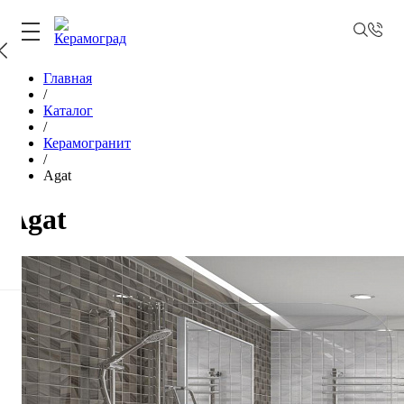
Главная
/
Каталог
/
Керамогранит
/
Agat
Agat