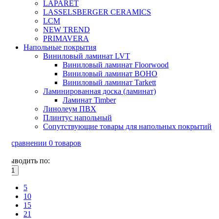
LAPARET
LASSELSBERGER CERAMICS
LCM
NEW TREND
PRIMAVERA
Напольные покрытия
Виниловый ламинат LVT
Виниловый ламинат Floorwood
Виниловый ламинат BOHO
Виниловый ламинат Tarkett
Ламинированная доска (ламинат)
Ламинат Timber
Линолеум ПВХ
Плинтус напольный
Сопутствующие товары для напольных покрытий
В сравнении
0
товаров
Выводить по:
21
5
10
15
21