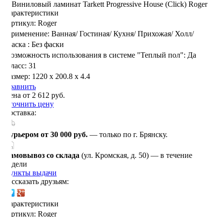
Характеристики
Артикул:
Roger
Применение:
Ванная/
Гостиная/
Кухня/
Прихожая/
Холл/
Фаска :
Без фаски
Возможность использования в системе "Теплый пол":
Да
Класс:
31
Размер:
1220 x 200.8 x 4.4
Сравнить
Цена от 2 612 руб.
Уточнить цену
Доставка:
Курьером от 30 000 руб.
— только по г. Брянску.
Самовывоз со склада
(ул. Кромская, д. 50) — в течение
недели
Пункты выдачи
Рассказать друзьям:
Характеристики
Артикул:
Roger