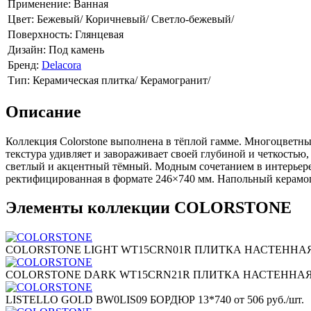
Применение:
Ванная
Цвет:
Бежевый/
Коричневый/
Светло-бежевый/
Поверхность:
Глянцевая
Дизайн:
Под камень
Бренд:
Delacora
Тип:
Керамическая плитка/
Керамогранит/
Описание
Коллекция Colorstone выполнена в тёплой гамме. Многоцветный
текстура удивляет и завораживает своей глубиной и четкостью,
светлый и акцентный тёмный. Модным сочетанием в интерьере 
ректифицированная в формате 246×740 мм. Напольный керамог
Элементы коллекции COLORSTONE
СOLORSTONE LIGHT WT15CRN01R ПЛИТКА НАСТЕННАЯ 
СOLORSTONE DARK WT15CRN21R ПЛИТКА НАСТЕННАЯ 
LISTELLO GOLD BW0LIS09 БОРДЮР 13*740
от 506 руб./шт.