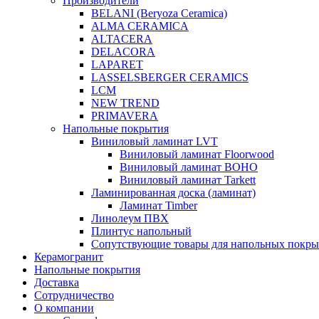
Производители
BELANI (Beryoza Ceramica)
ALMA CERAMICA
ALTACERA
DELACORA
LAPARET
LASSELSBERGER CERAMICS
LCM
NEW TREND
PRIMAVERA
Напольные покрытия
Виниловый ламинат LVT
Виниловый ламинат Floorwood
Виниловый ламинат BOHO
Виниловый ламинат Tarkett
Ламинированная доска (ламинат)
Ламинат Timber
Линолеум ПВХ
Плинтус напольный
Сопутствующие товары для напольных покр
Керамогранит
Напольные покрытия
Доставка
Сотрудничество
О компании