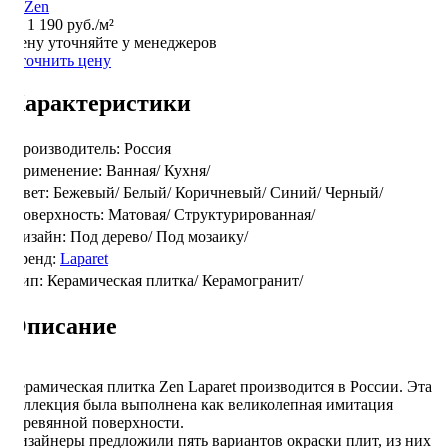
от
1 190 руб.
/м²
Цену уточняйте у менеджеров
Уточнить цену
Характеристики
Производитель:
Россия
Применение:
Ванная/
Кухня/
Цвет:
Бежевый/
Белый/
Коричневый/
Синий/
Черный/
Поверхность:
Матовая/
Структурированная/
Дизайн:
Под дерево/
Под мозаику/
Бренд:
Laparet
Тип:
Керамическая плитка/
Керамогранит/
Описание
Керамическая плитка Zen Laparet производится в России. Эта
коллекция была выполнена как великолепная имитация
деревянной поверхности.
Дизайнеры предложили пять вариантов окраски плит, из них