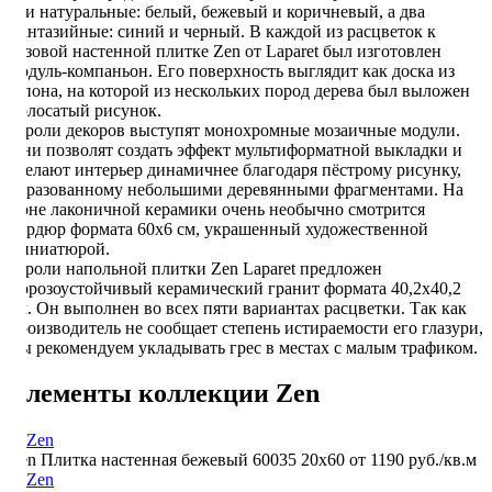
три натуральные: белый, бежевый и коричневый, а два
фантазийные: синий и черный. В каждой из расцветок к
базовой настенной плитке Zen от Laparet был изготовлен
модуль-компаньон. Его поверхность выглядит как доска из
шпона, на которой из нескольких пород дерева был выложен
полосатый рисунок.
В роли декоров выступят монохромные мозаичные модули.
Они позволят создать эффект мультиформатной выкладки и
сделают интерьер динамичнее благодаря пёстрому рисунку,
образованному небольшими деревянными фрагментами. На
фоне лаконичной керамики очень необычно смотрится
бордюр формата 60х6 см, украшенный художественной
миниатюрой.
В роли напольной плитки Zen Laparet предложен
морозоустойчивый керамический гранит формата 40,2х40,2
см. Он выполнен во всех пяти вариантах расцветки. Так как
производитель не сообщает степень истираемости его глазури,
мы рекомендуем укладывать грес в местах с малым трафиком.
Элементы коллекции Zen
Zen Плитка настенная бежевый 60035 20х60
от 1190 руб./кв.м