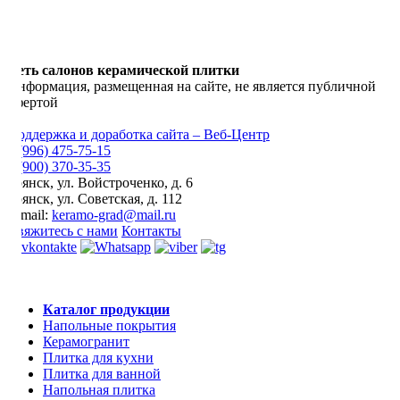
Сеть салонов керамической плитки
Информация, размещенная на сайте, не является публичной
офертой
Поддержка и доработка сайта – Веб-Центр
8 (996) 475-75-15
8 (900) 370-35-35
Брянск
,
ул. Войстроченко, д. 6
Брянск
,
ул. Советская, д. 112
E-mail:
keramo-grad@mail.ru
Свяжитесь с нами
Контакты
Каталог продукции
Напольные покрытия
Керамогранит
Плитка для кухни
Плитка для ванной
Напольная плитка