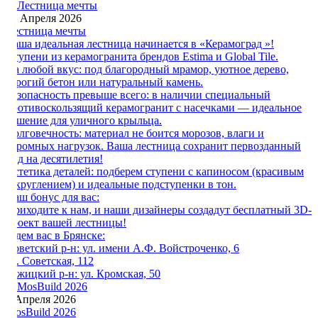
16 Апреля 2026
Лестница мечты
Ваша идеальная лестница начинается в «Керамоград »!
Ступени из керамогранита брендов Estima и Global Tile.
На любой вкус: под благородный мрамор, уютное дерево,
строгий бетон или натуральный камень.
Безопасность превыше всего: в наличии специальный
противоскользящий керамогранит с насечками — идеальное
решение для уличного крыльца.
Долговечность: материал не боится морозов, влаги и
огромных нагрузок. Ваша лестница сохранит первозданный
вид на десятилетия!
Эстетика деталей: подберем ступени с капиносом (красивым
закруглением) и идеальные подступенки в тон.
Наш бонус для вас:
Приходите к нам, и наши дизайнеры создадут бесплатный 3D-
проект вашей лестницы!
Ждем вас в Брянске:
Советский р-н: ул. имени А.Ф. Войстроченко, 6
ул. Советская, 112
Бежицкий р-н: ул. Кромская, 50
6 Апреля 2026
MosBuild 2026