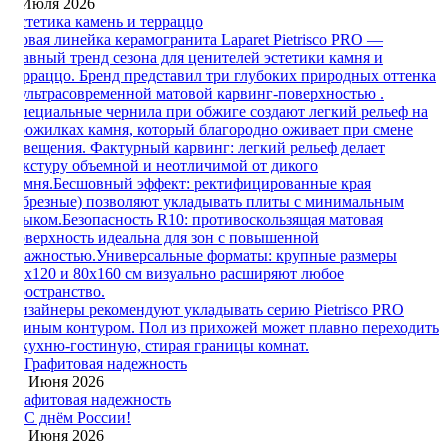
3 Июля 2026
Эстетика камень и терраццо
Новая линейка керамогранита Laparet Pietrisco PRO —
главный тренд сезона для ценителей эстетики камня и
терраццо. Бренд представил три глубоких природных оттенка
с ультрасовременной матовой карвинг-поверхностью .
Специальные чернила при обжиге создают легкий рельеф на
прожилках камня, который благородно оживает при смене
освещения. Фактурный карвинг: легкий рельеф делает
текстуру объемной и неотличимой от дикого
камня.Бесшовный эффект: ректифицированные края
(обрезные) позволяют укладывать плиты с минимальным
стыком.Безопасность R10: противоскользящая матовая
поверхность идеальна для зон с повышенной
влажностью.Универсальные форматы: крупные размеры
60x120 и 80x160 см визуально расширяют любое
пространство.
Дизайнеры рекомендуют укладывать серию Pietrisco PRO
единым контуром. Пол из прихожей может плавно переходить
в кухню-гостиную, стирая границы комнат.
25 Июня 2026
Графитовая надежность
12 Июня 2026