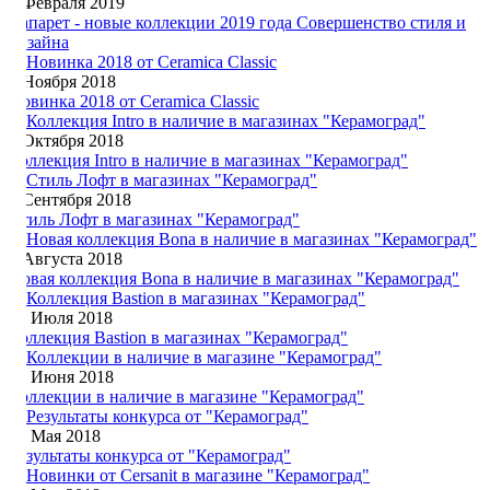
5 Февраля 2019
Лапарет - новые коллекции 2019 года Совершенство стиля и
дизайна
7 Ноября 2018
Новинка 2018 от Ceramica Classic
4 Октября 2018
Коллекция Intro в наличие в магазинах "Керамоград"
5 Сентября 2018
Стиль Лофт в магазинах "Керамоград"
3 Августа 2018
Новая коллекция Bona в наличие в магазинах "Керамоград"
12 Июля 2018
Коллекция Bastion в магазинах "Керамоград"
18 Июня 2018
Коллекции в наличие в магазине "Керамоград"
31 Мая 2018
Результаты конкурса от "Керамоград"