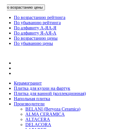
По возрастанию цены
По возрастанию рейтинга
По убыванию рейтинга
По алфавиту А-Я
А-Я
По алфавиту Я-А
Я-А
По возрастанию цены
По убыванию цены
Керамогранит
Плитка для кухни на фартук
Плитка для ванной (коллекционная)
Напольная плитка
Производители
BELANI (Beryoza Ceramica)
ALMA CERAMICA
ALTACERA
DELACORA