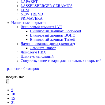
LAPARET
LASSELSBERGER CERAMICS
LCM
NEW TREND
PRIMAVERA
Напольные покрытия
Виниловый ламинат LVT
Виниловый ламинат Floorwood
Виниловый ламинат BOHO
Виниловый ламинат Tarkett
Ламинированная доска (ламинат)
Ламинат Timber
Линолеум ПВХ
Плинтус напольный
Сопутствующие товары для напольных покрытий
В сравнении
0
товаров
Выводить по:
21
5
10
15
21