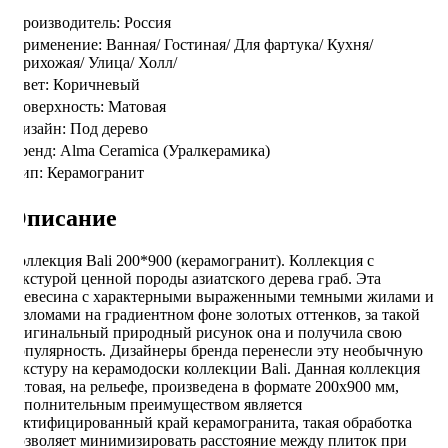
Производитель:
Россия
Применение:
Ванная/
Гостиная/
Для фартука/
Кухня/
Прихожая/
Улица/
Холл/
Цвет:
Коричневый
Поверхность:
Матовая
Дизайн:
Под дерево
Бренд:
Alma Ceramica (Уралкерамика)
Тип:
Керамогранит
Описание
Коллекция Bali 200*900 (керамогранит). Коллекция с
текстурой ценной породы азиатского дерева граб. Эта
древесина с характерными выраженными темными жилами и
разломами на градиентном фоне золотых оттенков, за такой
оригинальный природный рисунок она и получила свою
популярность. Дизайнеры бренда перенесли эту необычную
текстуру на керамодоски коллекции Bali. Данная коллекция
матовая, на рельефе, произведена в формате 200х900 мм,
дополнительным преимуществом является
ректифицированный край керамогранита, такая обработка
позволяет минимизировать расстояние между плиток при