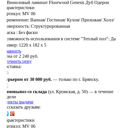
Характеристики
Артикул:
MV 06
Применение:
Ванная/
Гостиная/
Кухня/
Прихожая/
Холл/
Поверхность:
Структурированная
Фаска :
Без фаски
Возможность использования в системе "Теплый пол":
Да
Размер:
1220 х 182 х 5
Сравнить
Цена от 2 240 руб.
Уточнить цену
Доставка:
Курьером от 30 000 руб.
— только по г. Брянску.
Самовывоз со склада
(ул. Кромская, д. 50) — в течение
недели
Пункты выдачи
Рассказать друзьям:
Характеристики
Артикул:
MV 06