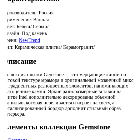
Производитель:
Россия
Применение:
Ванная
Цвет:
Белый/
Серый/
Дизайн:
Под камень
Бренд:
NewTrend
Тип:
Керамическая плитка/
Керамогранит/
Описание
Коллекция плитки Gemstone — это мерцающие линии на
матовой текстуре мрамора и оригинальный мозаичный микс
из градиентных разноцветных элементов, напоминающих
драгоценные камни. Яркие разноразмерные вставки на
плитке Intel дополнительно декорированы объемной
гранилью, которая переливается и играет на свету, а
металлизированный бордюр дополнит стильный образ
интерьера.
Элементы коллекции Gemstone