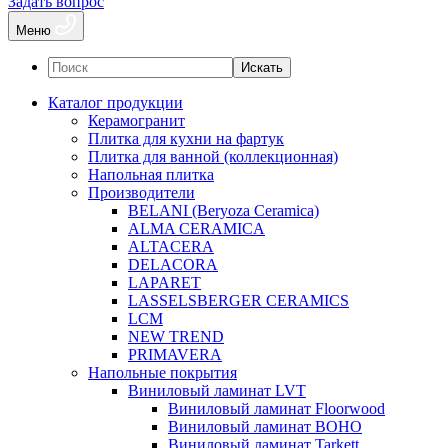
Задать вопрос
Меню
Искать
Каталог продукции
Керамогранит
Плитка для кухни на фартук
Плитка для ванной (коллекционная)
Напольная плитка
Производители
BELANI (Beryoza Ceramica)
ALMA CERAMICA
ALTACERA
DELACORA
LAPARET
LASSELSBERGER CERAMICS
LCM
NEW TREND
PRIMAVERA
Напольные покрытия
Виниловый ламинат LVT
Виниловый ламинат Floorwood
Виниловый ламинат BOHO
Виниловый ламинат Tarkett