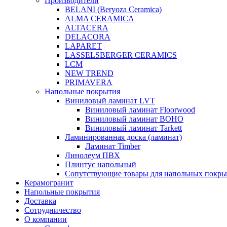
Производители
BELANI (Beryoza Ceramica)
ALMA CERAMICA
ALTACERA
DELACORA
LAPARET
LASSELSBERGER CERAMICS
LCM
NEW TREND
PRIMAVERA
Напольные покрытия
Виниловый ламинат LVT
Виниловый ламинат Floorwood
Виниловый ламинат BOHO
Виниловый ламинат Tarkett
Ламинированная доска (ламинат)
Ламинат Timber
Линолеум ПВХ
Плинтус напольный
Сопутствующие товары для напольных покр
Керамогранит
Напольные покрытия
Доставка
Сотрудничество
О компании