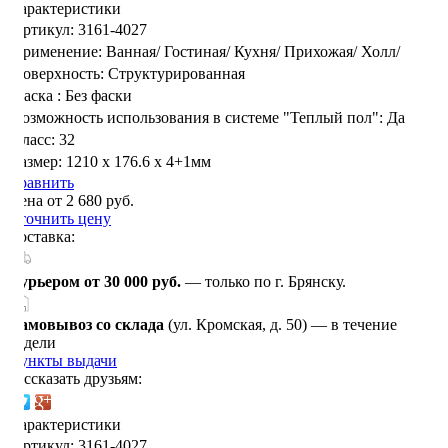
Характеристики
Артикул:
3161-4027
Применение:
Ванная/
Гостиная/
Кухня/
Прихожая/
Холл/
Поверхность:
Структурированная
Фаска :
Без фаски
Возможность использования в системе "Теплый пол":
Да
Класс:
32
Размер:
1210 х 176.6 х 4+1мм
Сравнить
Цена от 2 680 руб.
Уточнить цену
Доставка:
Курьером от 30 000 руб.
— только по г. Брянску.
Самовывоз со склада
(ул. Кромская, д. 50) — в течение
недели
Пункты выдачи
Рассказать друзьям:
Характеристики
Артикул:
3161-4027