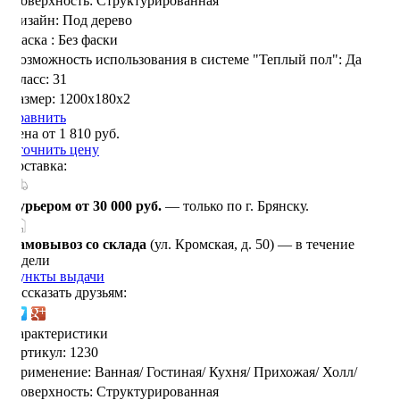
Поверхность:
Структурированная
Дизайн:
Под дерево
Фаска :
Без фаски
Возможность использования в системе "Теплый пол":
Да
Класс:
31
Размер:
1200х180х2
Сравнить
Цена от 1 810 руб.
Уточнить цену
Доставка:
Курьером от 30 000 руб.
— только по г. Брянску.
Самовывоз со склада
(ул. Кромская, д. 50) — в течение
недели
Пункты выдачи
Рассказать друзьям:
Характеристики
Артикул:
1230
Применение:
Ванная/
Гостиная/
Кухня/
Прихожая/
Холл/
Поверхность:
Структурированная