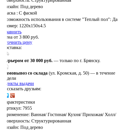
Поверхность:
Структурированная
Дизайн:
Под дерево
Фаска :
С фаской
Возможность использования в системе "Теплый пол":
Да
Размер:
1220x150x4.5
Сравнить
Цена от 3 800 руб.
Уточнить цену
Доставка:
Курьером от 30 000 руб.
— только по г. Брянску.
Самовывоз со склада
(ул. Кромская, д. 50) — в течение
недели
Пункты выдачи
Рассказать друзьям:
Характеристики
Артикул:
7955
Применение:
Ванная/
Гостиная/
Кухня/
Прихожая/
Холл/
Поверхность:
Структурированная
Дизайн:
Под дерево