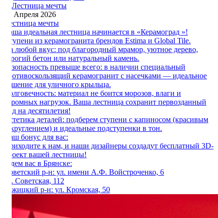
16 Апреля 2026
Лестница мечты
Ваша идеальная лестница начинается в «Керамоград »!
Ступени из керамогранита брендов Estima и Global Tile.
На любой вкус: под благородный мрамор, уютное дерево,
строгий бетон или натуральный камень.
Безопасность превыше всего: в наличии специальный
противоскользящий керамогранит с насечками — идеальное
решение для уличного крыльца.
Долговечность: материал не боится морозов, влаги и
огромных нагрузок. Ваша лестница сохранит первозданный
вид на десятилетия!
Эстетика деталей: подберем ступени с капиносом (красивым
закруглением) и идеальные подступенки в тон.
Наш бонус для вас:
Приходите к нам, и наши дизайнеры создадут бесплатный 3D-
проект вашей лестницы!
Ждем вас в Брянске:
Советский р-н: ул. имени А.Ф. Войстроченко, 6
ул. Советская, 112
Бежицкий р-н: ул. Кромская, 50