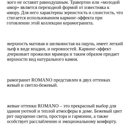
никого не оставит равнодушным. Травертин или «молодой
мрамор» является переходной формой от известняка к
мрамору. Для него характерны зернистость и слоистость, что
достигается использованием карвинг-эффекта при
изготовлении этой коллекции керамогранита.
Поверхность матовая и шелковистая на ощупь, имеет легкий
рельеф в виде впадин, и неровностей. Карвинг-эффект
подчеркивает прожилки мрамора и таким образом придает
поверхности вид натурального камня.
Керамогранит ROMANO представлен в двух оттенках
бежевый и светло-бежевый.
Бежевые оттенки ROMANO – это прекрасный выбор для
создания уютной и теплой атмосферы в доме. Бежевый цвет
дарит ощущение света, простора и гармонии, а также
способствует расслаблению и эмоциональному комфорту.