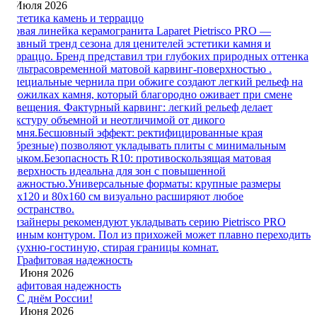
3 Июля 2026
Эстетика камень и терраццо
Новая линейка керамогранита Laparet Pietrisco PRO —
главный тренд сезона для ценителей эстетики камня и
терраццо. Бренд представил три глубоких природных оттенка
с ультрасовременной матовой карвинг-поверхностью .
Специальные чернила при обжиге создают легкий рельеф на
прожилках камня, который благородно оживает при смене
освещения. Фактурный карвинг: легкий рельеф делает
текстуру объемной и неотличимой от дикого
камня.Бесшовный эффект: ректифицированные края
(обрезные) позволяют укладывать плиты с минимальным
стыком.Безопасность R10: противоскользящая матовая
поверхность идеальна для зон с повышенной
влажностью.Универсальные форматы: крупные размеры
60x120 и 80x160 см визуально расширяют любое
пространство.
Дизайнеры рекомендуют укладывать серию Pietrisco PRO
единым контуром. Пол из прихожей может плавно переходить
в кухню-гостиную, стирая границы комнат.
25 Июня 2026
Графитовая надежность
12 Июня 2026